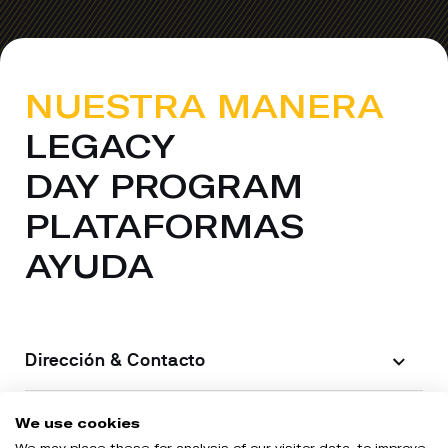
NUESTRA MANERA
LEGACY
DAY PROGRAM
PLATAFORMAS
AYUDA
Dirección & Contacto
Información legal
We use cookies
We may place these for analysis of our visitor data, to improve