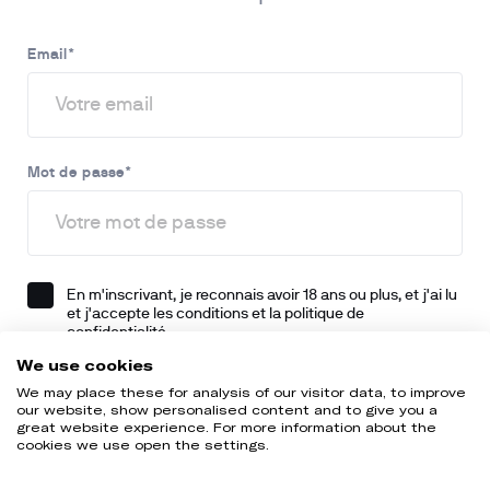
Email
*
Mot de passe
*
En m'inscrivant, je reconnais avoir 18 ans ou plus, et j'ai lu 
et j'accepte 
les conditions
 et la 
politique de 
confidentialité
.
We use cookies
I agree to receiving marketing communications from 
We may place these for analysis of our visitor data, to improve
UProfit
our website, show personalised content and to give you a
great website experience. For more information about the
cookies we use open the settings.
Créer un compte