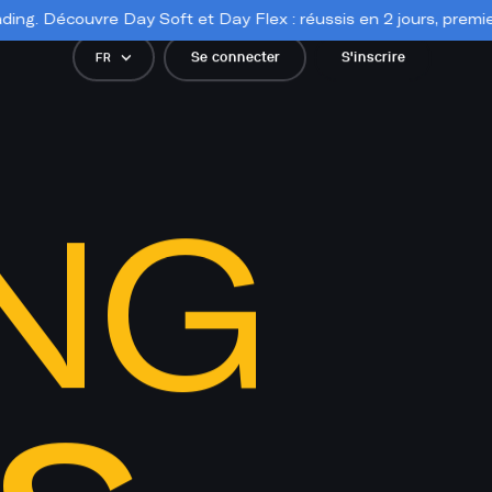
 Soft et Day Flex : réussis en 2 jours, premier paiement en 3. Ac
Se connecter
S'inscrire
FR
NG