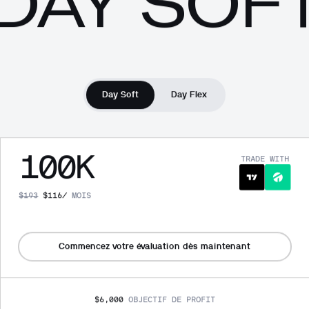
DAY SOF
Day Soft
Day Flex
100
K
TRADE WITH
$
193
$
116
/
MOIS
Commencez votre évaluation dès maintenant