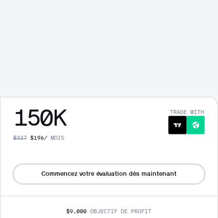
T
150
K
TRADE WITH
$
327
$
196
/
MOIS
Commencez votre évaluation dès maintenant