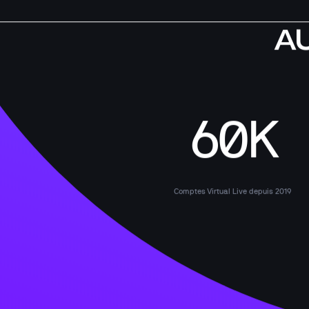
A
60K
Comptes Virtual Live depuis 2019