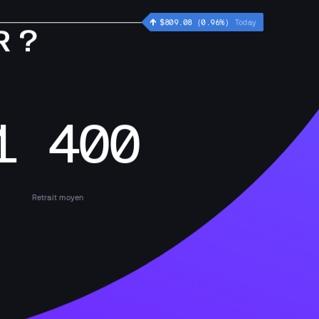
 ?
 $
631.86
 (
0.70
%)
Today
1 400
Retrait moyen