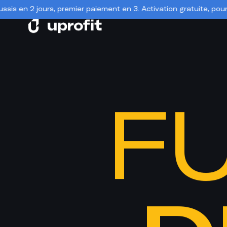
emier paiement en 3. Activation gratuite, pour toujours.. 📣
📣 Day
F