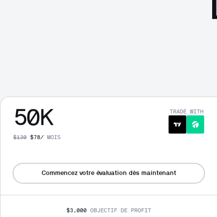
50
K
TRADE WITH
$
130
$
78
/
MOIS
Commencez votre évaluation dès maintenant