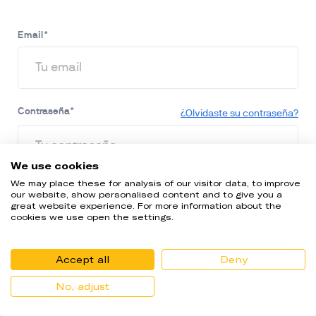
Email
*
Contraseña
*
¿Olvidaste su contraseña?
We use cookies
We may place these for analysis of our visitor data, to improve
our website, show personalised content and to give you a
great website experience. For more information about the
Conectarse
cookies we use open the settings.
¿Aún no te has registrado? 
Crear una cuenta
.
Accept all
Deny
No, adjust