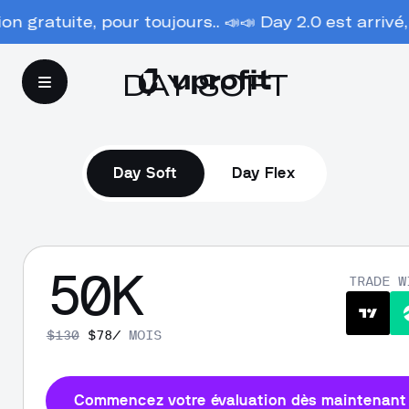
Sélectionnez un programme — UProfit
 gratuite, pour toujours.. 📣
📣 Day 2.0 est arrivé,
DAY SOFT
Day Soft
Day Flex
50
K
TRADE W
$
130
$
78
/
MOIS
Commencez votre évaluation dès maintenant