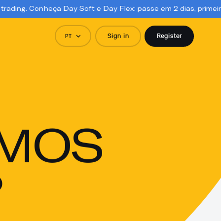
a Day Soft e Day Flex: passe em 2 dias, primeiro saque em 3. A
Sign in
Register
PT
MOS
?