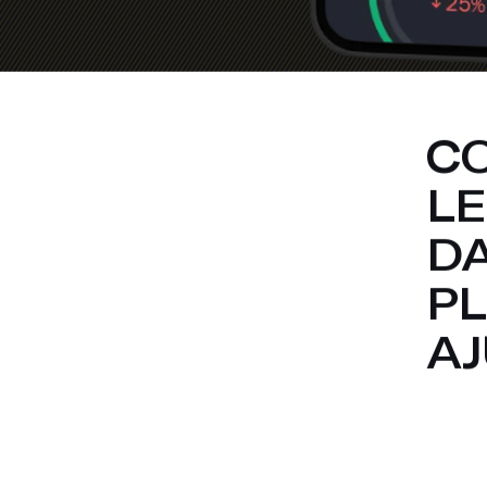
C
L
D
P
A