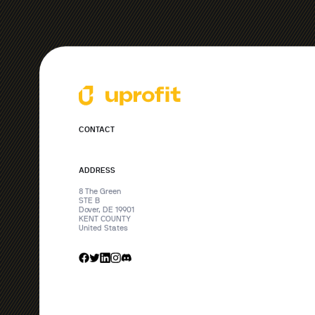
CONTACT
ADDRESS
8 The Green
STE B
Dover, DE 19901
KENT COUNTY
United States