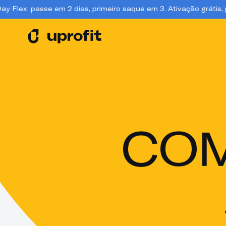
m 2 dias, primeiro saque em 3. Ativação grátis, para sempre.. 
CO