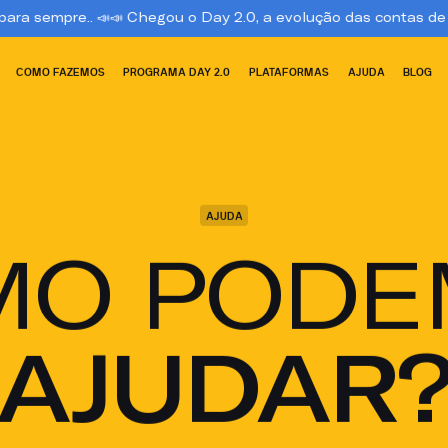

📣 Chegou o Day 2.0, a evolução das contas de trading. Conheç
COMO FAZEMOS
PROGRAMA DAY 2.0
PLATAFORMAS
AJUDA
BLOG
AJUDA
MO PODE
AJUDAR