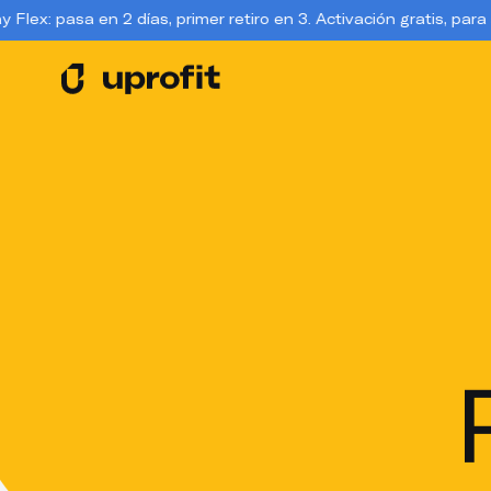
 días, primer retiro en 3. Activación gratis, para siempre. 📣
📣L