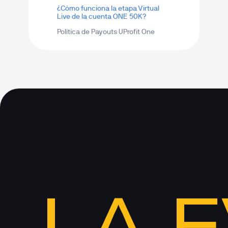
¿Cómo funciona la etapa Virtual 
Live de la cuenta ONE 50K?
Política de Payouts UProfit One
LA 