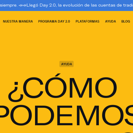
legó Day 2.0, la evolución de las cuentas de trading. Conoce Day
NUESTRA MANERA
PROGRAMA DAY 2.0
PLATAFORMAS
AYUDA
BLOG
AYUDA
¿CÓMO 
PODEMO