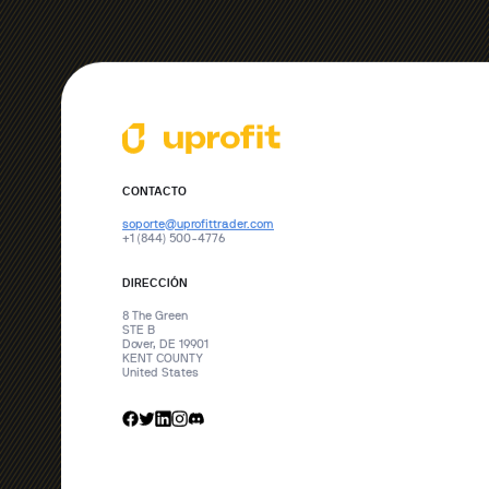
CONTACTO
soporte@uprofittrader.com
+1 (844) 500-4776
DIRECCIÓN
8 The Green
STE B
Dover, DE 19901
KENT COUNTY
United States