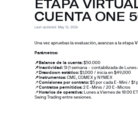
ETAPA VIRTUAL
CUENTA ONE 5
Last updated: 
May 12, 2026
Una vez apruebas la evaluación, avanzas a la etapa 
V
Parámetros:
📌Balance de la cuenta:
 $50.000
📌Inactividad:
 SI (1 semana - contabilizada de Lunes 
📌
Drawdown estático:
 $1,000 / inicia en $49,000
📌Instrumentos:
 CME, COMEX y NYMEX
📌
Comisiones por contrato:
 $5 por cada E-Mini / $1
📌
Contratos permitidos:
 2 E-Minis / 20 E-Micros
📌
Horarios de operativa:
 Lunes a Viernes de 18:00 ET 
Swing Trading entre sesiones. 