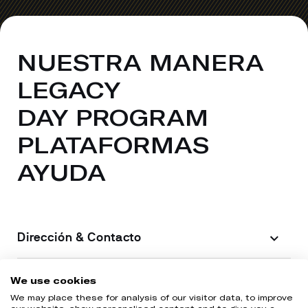
NUESTRA MANERA
LEGACY
DAY PROGRAM
PLATAFORMAS
AYUDA
Dirección & Contacto
Información legal
We use cookies
We may place these for analysis of our visitor data, to improve